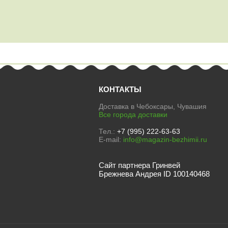
КОНТАКТЫ
Доставка в Чебоксары, Чувашия
Все города доставки
Тел.:
+7 (995) 222-63-63
E-mail:
info@magazin-bezhimii.ru
Сайт партнера Гринвей
Брежнева Андрея ID 100140468