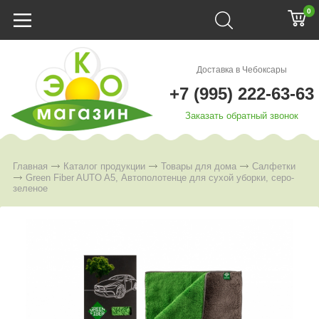
0
Доставка в Чебоксары
+7 (995) 222-63-63
Заказать обратный звонок
Главная
Каталог продукции
Товары для дома
Салфетки
Green Fiber AUTO A5, Автополотенце для сухой уборки, серо-
зеленое